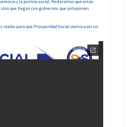
arencia y la justicia social. Reiteramos que estas
, sino que llegan con gobiernos que anteponen
s reales para que Prosperidad Social vuelva a ser un