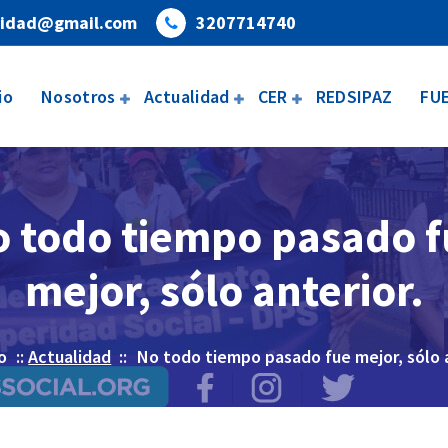
eridad@gmail.com
3207714740
io
Nosotros
Actualidad
CER
REDSIPAZ
FU
 todo tiempo pasado 
mejor, sólo anterior.
o
::
Actualidad
::
No todo tiempo pasado fue mejor, sólo a