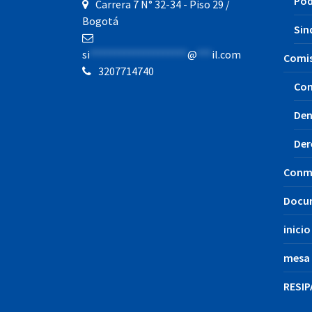
Pod
Carrera 7 N° 32-34 - Piso 29 /
Bogotá
Sin
si
********************
@
***
il.com
Comis
3207714740
Com
Den
Der
Conm
Docu
inicio
mesa 
RESIP