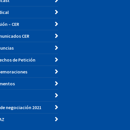
cast
dical
ión – CER
unicados CER
uncias
echos de Petición
emoraciones
mentos
de negociación 2021
AZ