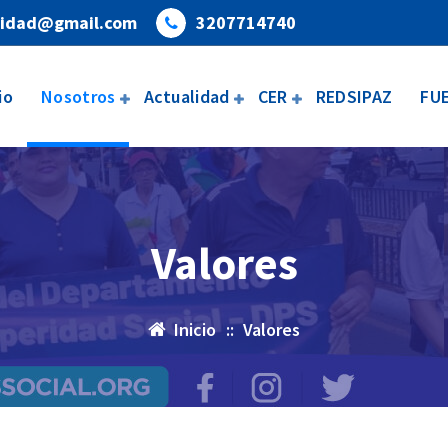
eridad@gmail.com
3207714740
io
Nosotros
Actualidad
CER
REDSIPAZ
FU
Valores
Inicio
::
Valores