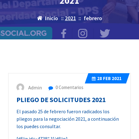
2021
Inicio
::
2021
::
febrero
28
FEB 2021
Admin
0 Comentarios
PLIEGO DE SOLICITUDES 2021
El pasado 25 de febrero fueron radicados los
pliegos para la negociación 2021, a continuación
los puedes consultar.
[dflip id=»4738″ ][/dflip]